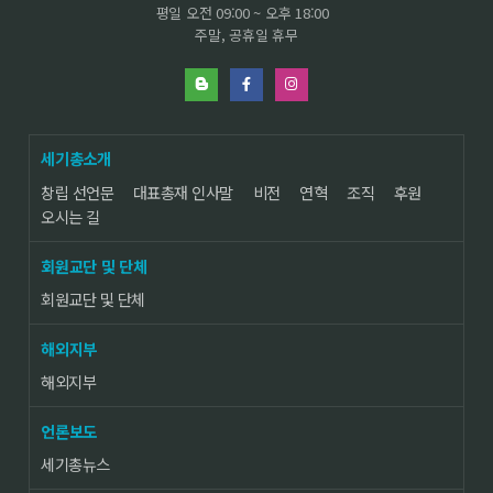
평일 오전 09:00 ~ 오후 18:00
주말, 공휴일 휴무
세기총소개
창립 선언문
대표총재 인사말
비전
연혁
조직
후원
오시는 길
회원교단 및 단체
회원교단 및 단체
해외지부
해외지부
언론보도
세기총뉴스