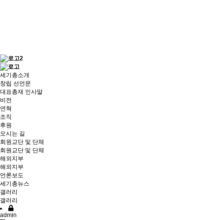
세기총소개
창립 선언문
대표총재 인사말
비전
연혁
조직
후원
오시는 길
회원교단 및 단체
회원교단 및 단체
해외지부
해외지부
언론보도
세기총뉴스
갤러리
갤러리
admin