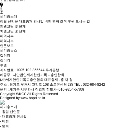
세기총소개
창립 선언문
대표총재 인사말
비전
연혁
조직
후원
오시는 길
회원교단 및 단체
회원교단 및 단체
해외지부
해외지부
언론보도
세기총뉴스
갤러리
갤러리
후원
계좌번호 : 1005-102-856544 우리은행
예금주 : 사단법인세계한인기독교총연합회
(사)세계한인기독교총연합회
대표총재 : 홍 재 철
주소 : 경기도 부천시 고강로 108 솔로몬센터 2층
TEL : 032-684-8242
문의 : 세기총 시무간사 장효임 전도사 (010-9254-5783)
Copyright WKCC All Rights Reserved.
Designed by
www.hnpd.co.kr
세기총소개
- 창립 선언문
- 대표총재 인사말
- 비전
- 연혁